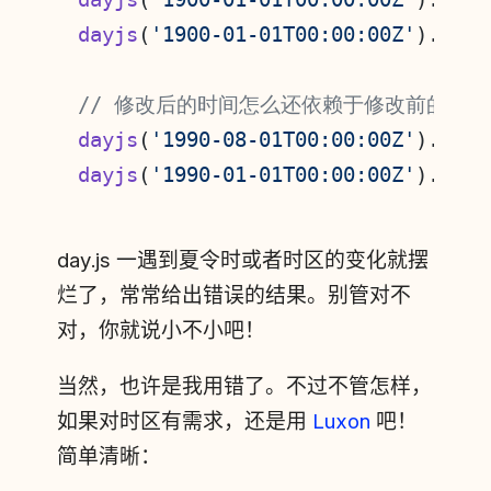
dayjs
(
'1900-01-01T00:00:00Z'
).
tz
(
'
// 修改后的时间怎么还依赖于修改前的时
dayjs
(
'1990-08-01T00:00:00Z'
).
tz
(
'
dayjs
(
'1990-01-01T00:00:00Z'
).
tz
(
'
day.js 一遇到夏令时或者时区的变化就摆
烂了，常常给出错误的结果。别管对不
对，你就说小不小吧！
当然，也许是我用错了。不过不管怎样，
如果对时区有需求，还是用
Luxon
吧！
简单清晰：